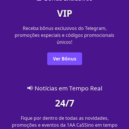
VIP
Receba bônus exclusivos do Telegram,
promoções especiais e códigos promocionais
únicos!
Ver Bônus
📢 Notícias em Tempo Real
24/7
Fique por dentro de todas as novidades,
promoções e eventos da 1AA CaSSino em tempo