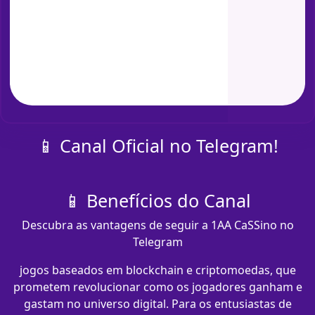
📱 Canal Oficial no Telegram!
📱 Benefícios do Canal
Descubra as vantagens de seguir a 1AA CaSSino no
Telegram
jogos baseados em blockchain e criptomoedas, que
prometem revolucionar como os jogadores ganham e
gastam no universo digital. Para os entusiastas de