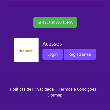
SEGUIR AGORA
Acessos
Login
Registrar-se
Políticas de Privacidade
Termos e Condições
Sitemap