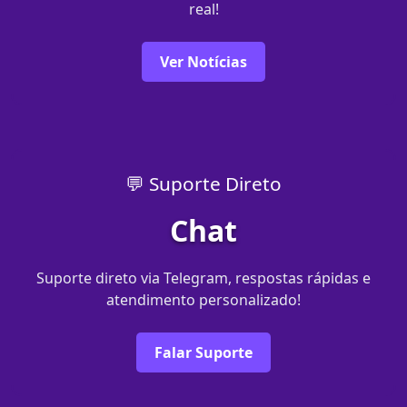
real!
Ver Notícias
💬 Suporte Direto
Chat
Suporte direto via Telegram, respostas rápidas e
atendimento personalizado!
Falar Suporte