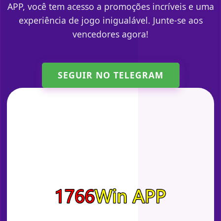
APP, você tem acesso a promoções incríveis e uma
experiência de jogo inigualável. Junte-se aos
vencedores agora!
SEGUIR NO TELEGRAM