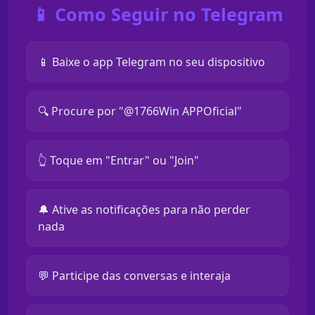
📱 Como Seguir no Telegram
📱 Baixe o app Telegram no seu dispositivo
🔍 Procure por "@1766Win APPOficial"
👆 Toque em "Entrar" ou "Join"
🔔 Ative as notificações para não perder
nada
💬 Participe das conversas e interaja