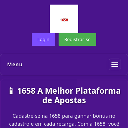
Login
Registrar-se
Menu
📱 1658 A Melhor Plataforma
de Apostas
Cadastre-se na 1658 para ganhar bônus no
cadastro e em cada recarga. Com a 1658, você