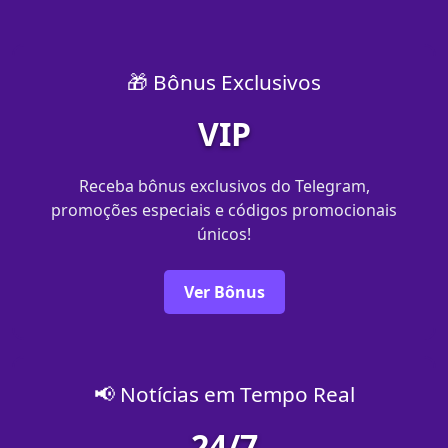
🎁 Bônus Exclusivos
VIP
Receba bônus exclusivos do Telegram,
promoções especiais e códigos promocionais
únicos!
Ver Bônus
📢 Notícias em Tempo Real
24/7