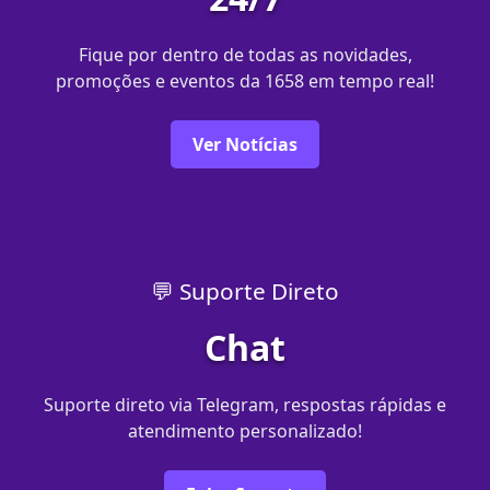
Fique por dentro de todas as novidades,
promoções e eventos da 1658 em tempo real!
Ver Notícias
💬 Suporte Direto
Chat
Suporte direto via Telegram, respostas rápidas e
atendimento personalizado!