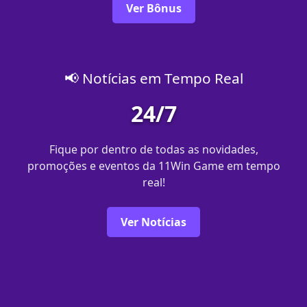
Ver Bônus
📢 Notícias em Tempo Real
24/7
Fique por dentro de todas as novidades,
promoções e eventos da 11Win Game em tempo
real!
Ver Notícias