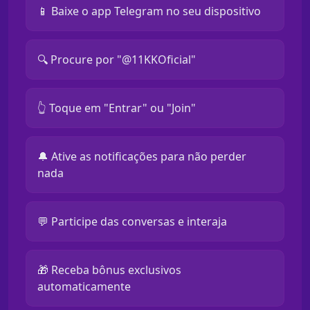
📱 Baixe o app Telegram no seu dispositivo
🔍 Procure por "@11KKOficial"
👆 Toque em "Entrar" ou "Join"
🔔 Ative as notificações para não perder
nada
💬 Participe das conversas e interaja
🎁 Receba bônus exclusivos
automaticamente