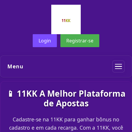
Login
Registrar-se
Menu
📱 11KK A Melhor Plataforma
de Apostas
Cadastre-se na 11KK para ganhar bônus no
cadastro e em cada recarga. Com a 11KK, você