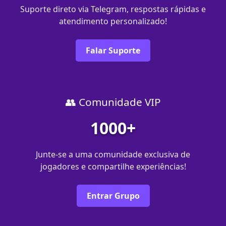
Suporte direto via Telegram, respostas rápidas e
atendimento personalizado!
Falar Suporte
👥 Comunidade VIP
1000+
Junte-se a uma comunidade exclusiva de
jogadores e compartilhe experiências!
Entrar Grupo