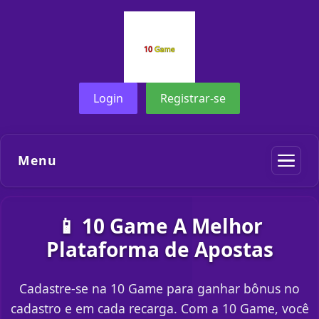
Login
Registrar-se
Menu
📱 10 Game A Melhor
Plataforma de Apostas
Cadastre-se na 10 Game para ganhar bônus no
cadastro e em cada recarga. Com a 10 Game, você