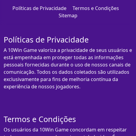
Políticas de Privacidade
Termos e Condições
Sitemap
Políticas de Privacidade
A 10Win Game valoriza a privacidade de seus usuários e
está empenhada em proteger todas as informações
pessoais fornecidas durante o uso de nossos canais de
comunicação. Todos os dados coletados são utilizados
exclusivamente para fins de melhoria contínua da
experiência de nossos jogadores.
Termos e Condições
Os usuários da 10Win Game concordam em respeitar