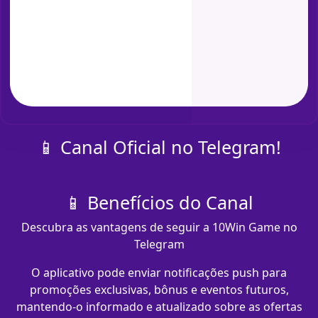
📱 Canal Oficial no Telegram!
📱 Benefícios do Canal
Descubra as vantagens de seguir a 10Win Game no
Telegram
O aplicativo pode enviar notificações push para
promoções exclusivas, bônus e eventos futuros,
mantendo-o informado e atualizado sobre as ofertas