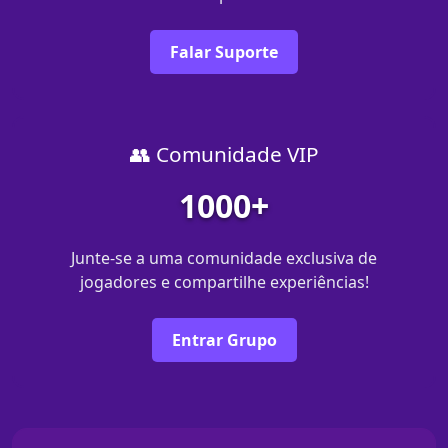
Falar Suporte
👥 Comunidade VIP
1000+
Junte-se a uma comunidade exclusiva de
jogadores e compartilhe experiências!
Entrar Grupo