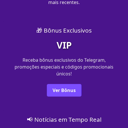
mais recentes.
🎁 Bônus Exclusivos
VIP
Receba bônus exclusivos do Telegram,
promoções especiais e códigos promocionais
únicos!
Ver Bônus
📢 Notícias em Tempo Real