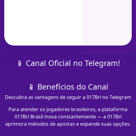
📱 Canal Oficial no Telegram!
📱 Benefícios do Canal
Descubra as vantagens de seguir a 017Brl no Telegram
Para atender os jogadores brasileiros, a plataforma
017Brl Brasil inova constantemente — a 017Brl
aprimora métodos de apostas e expande suas opções.