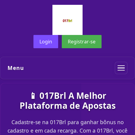
Login
Registrar-se
Menu
📱 017Brl A Melhor
Plataforma de Apostas
Cadastre-se na 017Brl para ganhar bônus no
cadastro e em cada recarga. Com a 017Brl, você