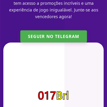
tem acesso a promoções incríveis e uma
experiência de jogo inigualável. Junte-se aos
vencedores agora!
SEGUIR NO TELEGRAM