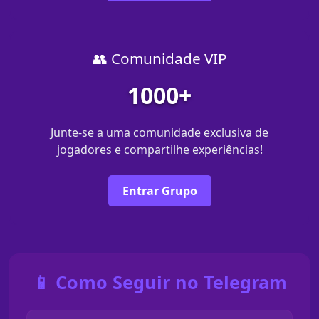
👥 Comunidade VIP
1000+
Junte-se a uma comunidade exclusiva de
jogadores e compartilhe experiências!
Entrar Grupo
📱 Como Seguir no Telegram