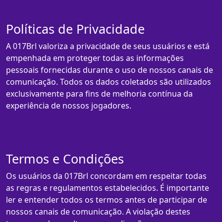
Políticas de Privacidade
A 017Brl valoriza a privacidade de seus usuários e está
empenhada em proteger todas as informações
pessoais fornecidas durante o uso de nossos canais de
comunicação. Todos os dados coletados são utilizados
exclusivamente para fins de melhoria contínua da
experiência de nossos jogadores.
Termos e Condições
Os usuários da 017Brl concordam em respeitar todas
as regras e regulamentos estabelecidos. É importante
ler e entender todos os termos antes de participar de
nossos canais de comunicação. A violação destes