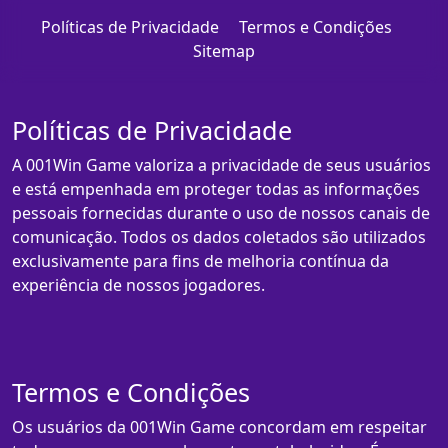
Políticas de Privacidade
Termos e Condições
Sitemap
Políticas de Privacidade
A 001Win Game valoriza a privacidade de seus usuários
e está empenhada em proteger todas as informações
pessoais fornecidas durante o uso de nossos canais de
comunicação. Todos os dados coletados são utilizados
exclusivamente para fins de melhoria contínua da
experiência de nossos jogadores.
Termos e Condições
Os usuários da 001Win Game concordam em respeitar