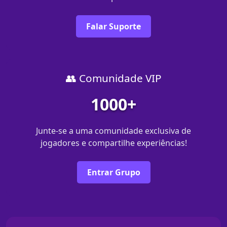
Falar Suporte
👥 Comunidade VIP
1000+
Junte-se a uma comunidade exclusiva de
jogadores e compartilhe experiências!
Entrar Grupo