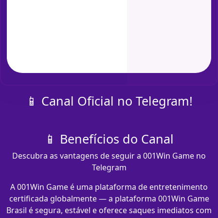
📱 Canal Oficial no Telegram!
📱 Benefícios do Canal
Descubra as vantagens de seguir a 001Win Game no
Telegram
A 001Win Game é uma plataforma de entretenimento
certificada globalmente — a plataforma 001Win Game
Brasil é segura, estável e oferece saques imediatos com