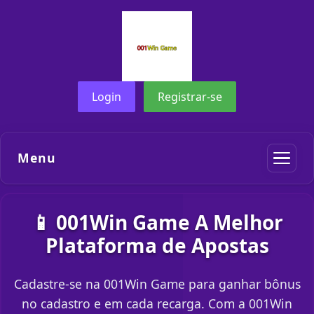
Login
Registrar-se
Menu
📱 001Win Game A Melhor
Plataforma de Apostas
Cadastre-se na 001Win Game para ganhar bônus
no cadastro e em cada recarga. Com a 001Win